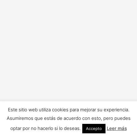
p
o
r
:
Este sitio web utiliza cookies para mejorar su experiencia.
Asumiremos que estás de acuerdo con esto, pero puedes
optar por no hacerlo si lo deseas.
Leer más
Accepto