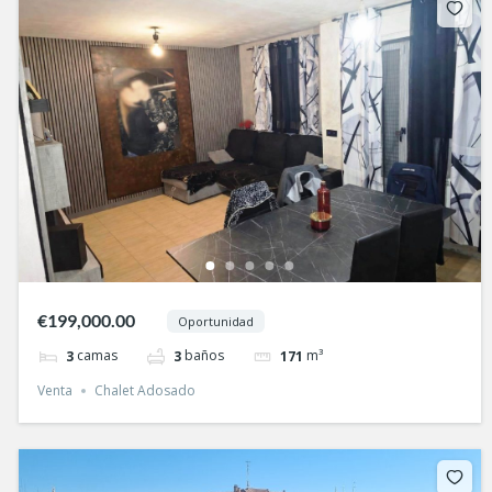
€199,000.00
Oportunidad
camas
baños
m³
3
3
171
Venta
Chalet Adosado