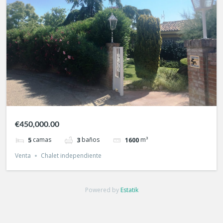
€450,000.00
camas
baños
m³
5
3
1600
Venta
Chalet independiente
Powered by
Estatik