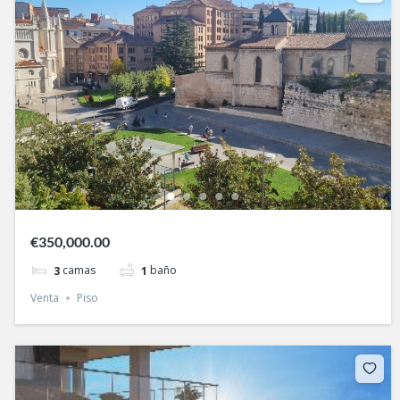
€350,000.00
camas
baño
3
1
Venta
Piso