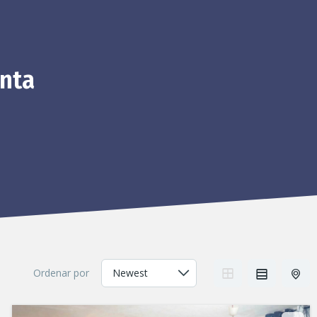
enta
Ordenar por