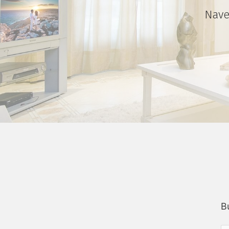
Nave
B