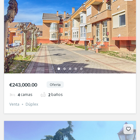
€243,000.00
Oferta
camas
baños
4
2
Venta
Dúplex