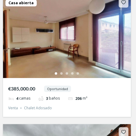
Casa abierta
€385,000.00
Oportunidad
camas
baños
m³
4
3
206
Venta
Chalet Adosado