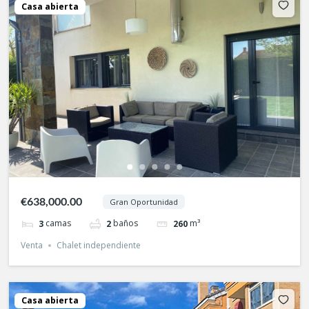
Casa abierta
€638,000.00
Gran Oportunidad
camas
baños
m³
3
2
260
Venta
Chalet independiente
Casa abierta