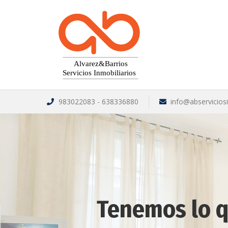
983022083 - 638336880
info@abservicios
Tenemos lo q