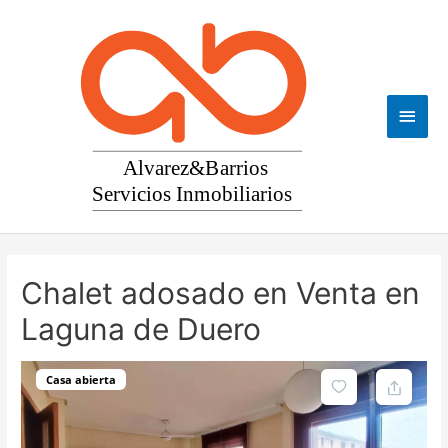
Ir
al
contenido
Men
princ
Chalet adosado en Venta en
Laguna de Duero
Casa abierta