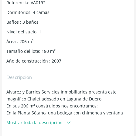
Referencia
:
VA0192
Dormitorios
:
4
camas
Baños
:
3
baños
Nivel del suelo
:
1
Área
:
206
m³
Tamaño del lote
:
180
m²
Año de construcción
:
2007
Descripción
Alvarez y Barrios Servicios Inmobiliarios presenta este
magnífico Chalet adosado en Laguna de Duero.
En sus 206 m² construidos nos encontramos:
En la Planta Sótano, una bodega con chimenea y ventana
exterior, un trastero y un amplio garaje con capacidad para
Mostrar toda la descripción
dos vehículos.
En la Planta Baja o de calle, un patio delantero, un