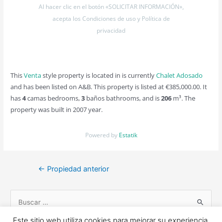
https://www.youtube.com/watch?v=wf0P_nLMyhU
Al hacer clic en el botón «SOLICITAR INFORMACIÓN»,
acepta los Condiciones de uso y Política de
privacidad
This
Venta
style property is located in is currently
Chalet Adosado
and has been listed on A&B. This property is listed at €385,000.00. It
has
4
camas bedrooms,
3
baños bathrooms, and is
206
m³. The
property was built in 2007 year.
Powered by
Estatik
Navegación
←
Propiedad anterior
de
entradas
B
u
Este sitio web utiliza cookies para mejorar su experiencia.