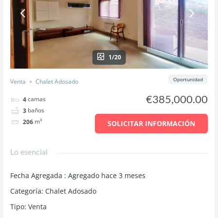
1/20
Oportunidad
Venta
Chalet Adosado
€385,000.00
camas
4
baños
3
m³
206
SOLICITAR INFORMACIÓN
Lo esencial
Fecha Agregada
:
Agregado hace 3 meses
Categoría
:
Chalet Adosado
Tipo
:
Venta