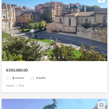
€350,000.00
camas
baño
3
1
Venta
Piso