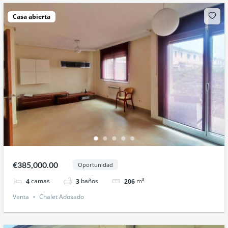
Casa abierta
€385,000.00
Oportunidad
camas
baños
m³
4
3
206
Venta
Chalet Adosado