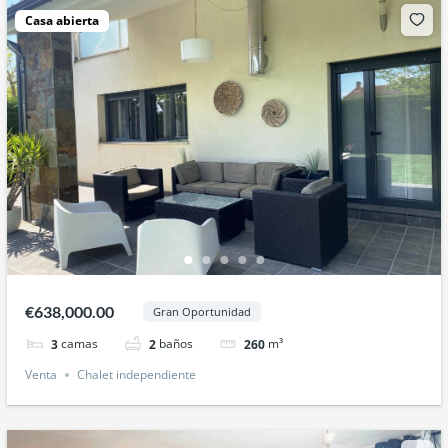
Casa abierta
€638,000.00
Gran Oportunidad
camas
baños
m³
3
2
260
Venta
Chalet independiente