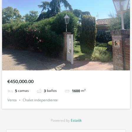
€450,000.00
camas
baños
m³
5
3
1600
Venta
Chalet independiente
Powered by
Estatik