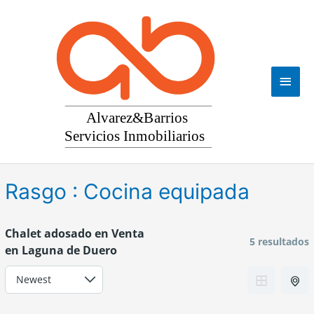
Ir
al
contenido
Men
princ
Rasgo :
Cocina equipada
Chalet adosado en Venta
5 resultados
en Laguna de Duero