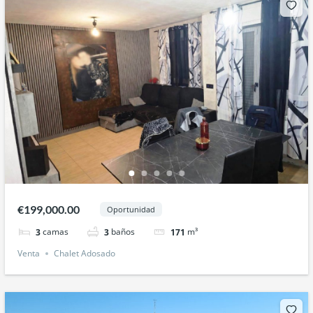
€199,000.00
Oportunidad
camas
baños
m³
3
3
171
Venta
Chalet Adosado