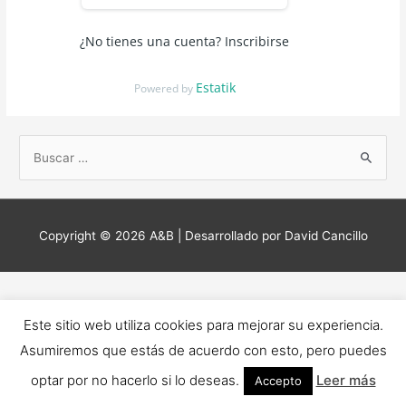
¿No tienes una cuenta? Inscribirse
Estatik
Powered by
B
u
s
c
Copyright © 2026
A&B
| Desarrollado por David Cancillo
a
r
p
o
Este sitio web utiliza cookies para mejorar su experiencia.
r
Asumiremos que estás de acuerdo con esto, pero puedes
:
optar por no hacerlo si lo deseas.
Leer más
Accepto