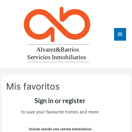
Ir
al
contenido
Men
princ
Mis favoritos
Sign in or register
to save your favourite homes and more
Iniciar sesión con correo electrónico