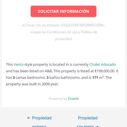
SOLICITAR INFORMACIÓN
Al hacer clic en el botón «SOLICITAR INFORMACIÓN»,
acepta los Condiciones de uso y Política de
privacidad
This
Venta
style property is located in is currently
Chalet Adosado
and has been listed on A&B. This property is listed at €199,000.00. It
has
3
camas bedrooms,
3
baños bathrooms, and is
171
m³. The
property was built in 2009 year.
Powered by
Estatik
VA0189
Navegación
←
Propiedad
Propiedad
https://www.youtube.com/watch?v=wf0P_nLMyhU
de
anterior
siguiente
→