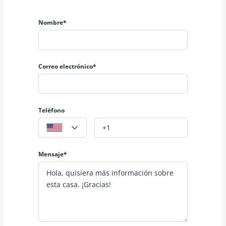
3 dormitorios
2 cuartos de baño (uno en suite en la habitación principal,
Nombre*
baño común con bañera y azulejo tipo mármol).
TERCERA PLANTA:
Buhardilla rematada, ideal como despacho, zona de juegos
o habitación adicional.
Correo electrónico*
EXTRAS:
Patio trasero de 40m cuadrados.
Doble ventana en la parte trasera.
Aire acondicionado en la buhardilla.
Teléfono
Placas solares.
Espacios versátiles y perfectamente aprovechados.
La vivienda está lista para entrar a vivir.
Mensaje*
Sin duda, una excelente oportunidad, a un precio
realmente competitivo.
No deje pasar la oportunidad de vistarla.