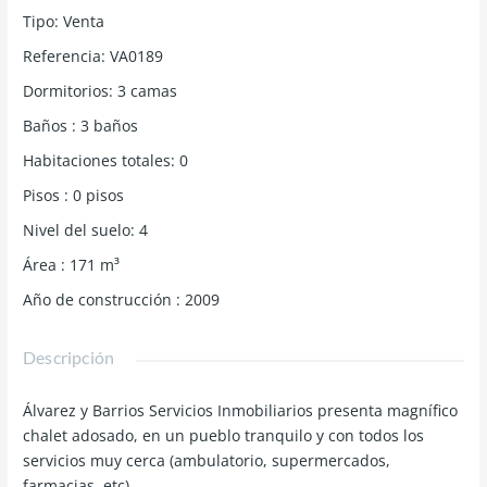
Tipo
:
Venta
Referencia
:
VA0189
Dormitorios
:
3
camas
Baños
:
3
baños
Habitaciones totales
:
0
Pisos
:
0
pisos
Nivel del suelo
:
4
Área
:
171
m³
Año de construcción
:
2009
Descripción
Álvarez y Barrios Servicios Inmobiliarios presenta magnífico
chalet adosado, en un pueblo tranquilo y con todos los
servicios muy cerca (ambulatorio, supermercados,
farmacias, etc).