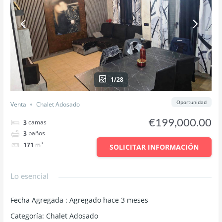
1/28
Oportunidad
Venta
Chalet Adosado
€199,000.00
camas
3
baños
3
m³
171
SOLICITAR INFORMACIÓN
Lo esencial
Fecha Agregada
:
Agregado hace 3 meses
Categoría
:
Chalet Adosado