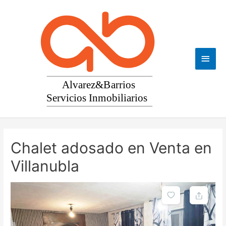
Ir
al
contenido
Men
princ
Chalet adosado en Venta en
Villanubla