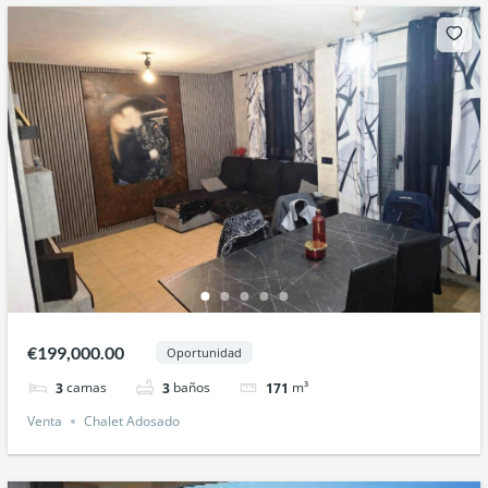
€199,000.00
Oportunidad
camas
baños
m³
3
3
171
Venta
Chalet Adosado