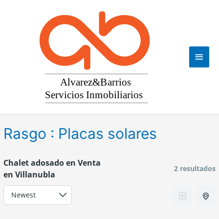
Ir
al
contenido
Men
princ
Rasgo :
Placas solares
Chalet adosado en Venta
2 resultados
en Villanubla