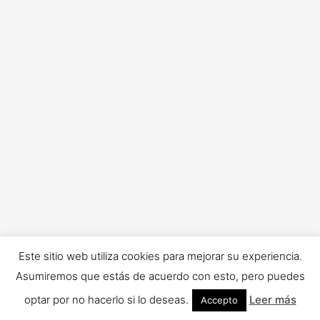
p
o
r
:
Este sitio web utiliza cookies para mejorar su experiencia.
Asumiremos que estás de acuerdo con esto, pero puedes
optar por no hacerlo si lo deseas.
Leer más
Accepto