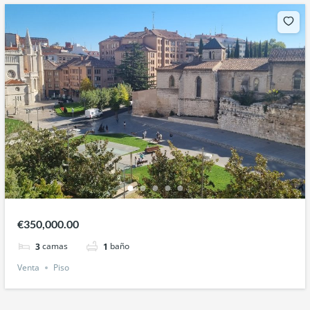
€350,000.00
camas
baño
3
1
Venta
Piso