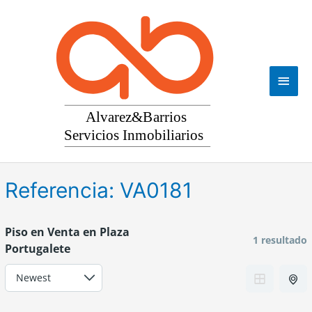
Ir
al
contenido
Men
princ
Referencia:
VA0181
Piso en Venta en Plaza
1 resultado
Portugalete