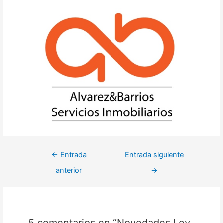
Navegación
←
Entrada
Entrada siguiente
de
anterior
→
entradas
5 comentarios en “Novedades Ley