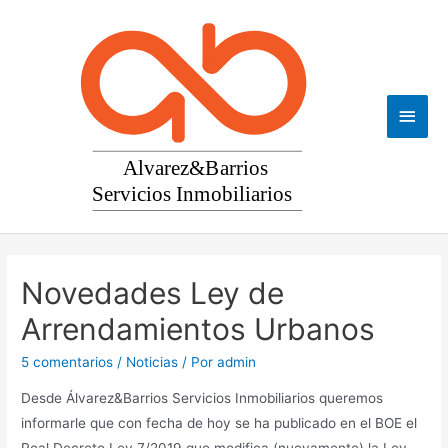
Ir
al
contenido
Men
princ
Novedades Ley de
Arrendamientos Urbanos
5 comentarios
/
Noticias
/ Por
admin
Desde Álvarez&Barrios Servicios Inmobiliarios queremos
informarle que con fecha de hoy se ha publicado en el BOE el
Real Decreto Ley 7/2019 que modifica (nuevamente) la Ley