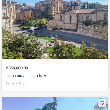
€350,000.00
camas
baño
3
1
Venta
Piso