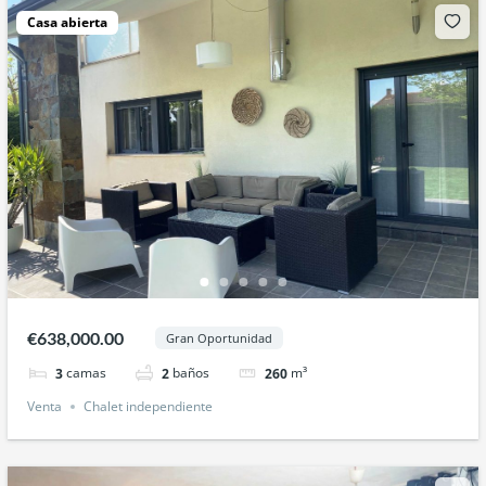
Casa abierta
€638,000.00
Gran Oportunidad
camas
baños
m³
3
2
260
Venta
Chalet independiente