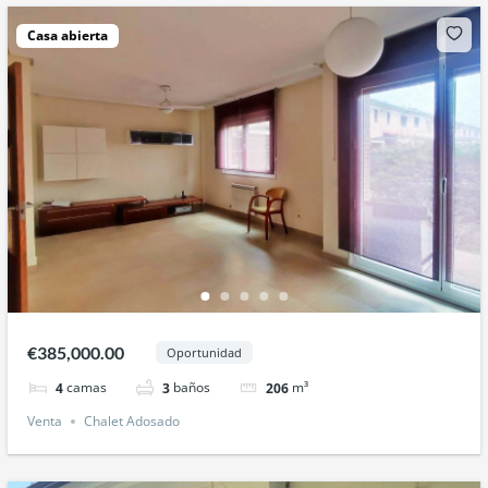
Casa abierta
€385,000.00
Oportunidad
camas
baños
m³
4
3
206
Venta
Chalet Adosado