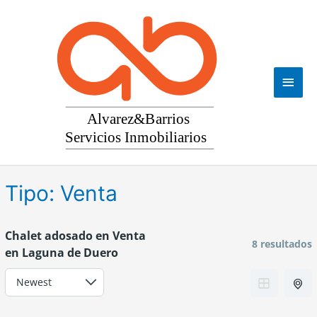
Ir
al
contenido
Men
princ
Tipo:
Venta
Chalet adosado en Venta
8 resultados
en Laguna de Duero