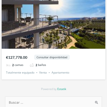
€127,778.00
Consultar disponibilidad
camas
baños
2
2
Totalmente equipado
Venta
Apartamento
Powered by
Estatik
B
u