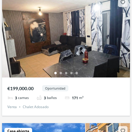
€199,000.00
Oportunidad
camas
baños
m³
3
3
171
Venta
Chalet Adosado
Casa abierta