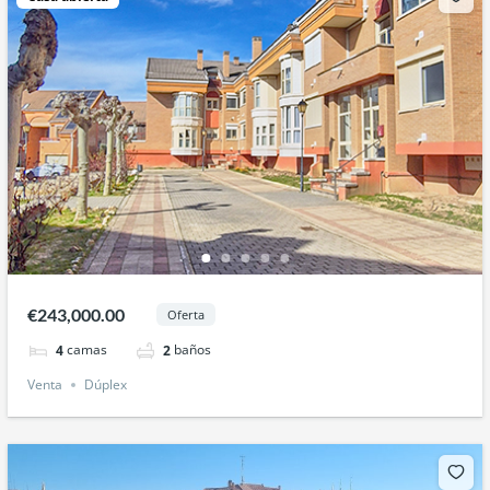
€243,000.00
Oferta
camas
baños
4
2
Venta
Dúplex